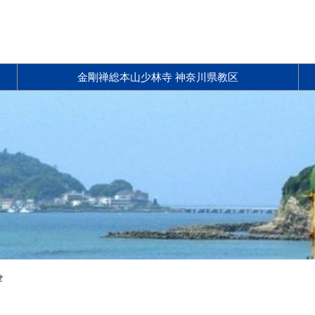
金剛禅総本山少林寺 神奈川県教区
せ