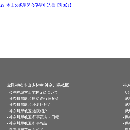
50629_本山公認講習会受講申込書【別紙1】
金剛禅総本山少林寺 神奈川県教区
神
金剛禅総本山少林寺について
U
神奈川県教区長挨拶/役員紹介
武
神奈川県教区 小教区紹介
武
神奈川県教区 道院紹介
武
神奈川県教区 行事案内・日程
県
神奈川県教区 行事報告
県
新着情報アーカイブ
県