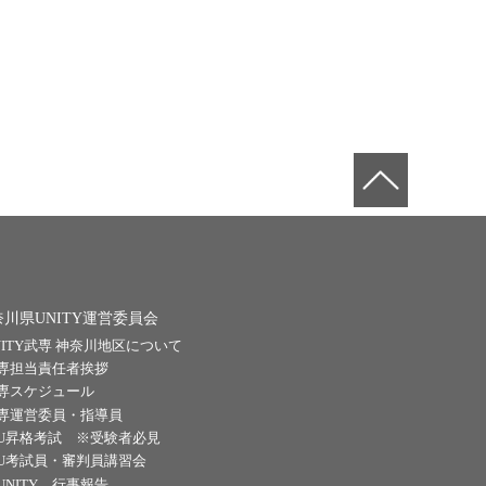
奈川県UNITY運営委員会
NITY武専 神奈川地区について
専担当責任者挨拶
専スケジュール
専運営委員・指導員
U昇格考試 ※受験者必見
U考試員・審判員講習会
UNITY 行事報告