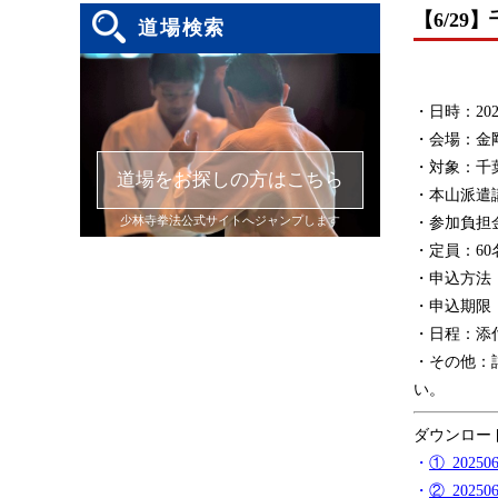
【6/2
道場検索
・日時：202
・会場：金
・対象：千
道場をお探しの方はこちら
・本山派遣
少林寺拳法公式サイトへジャンプします
・参加負担金
・定員：6
・申込方法
・申込期限：
・日程：添
・その他：
い。
ダウンロー
・
①_202
・
②_202