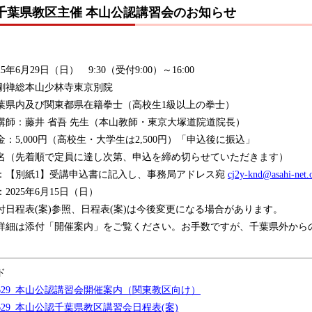
9】千葉県教区主催 本山公認講習会のお知らせ
5年6月29日（日） 9:30（受付9:00）～16:00
剛禅総本山少林寺東京別院
葉県内及び関東都県在籍拳士（高校生1級以上の拳士）
講師：藤井 省吾 先生（本山教師・東京大塚道院道院長）
：5,000円（高校生・大学生は2,500円）「申込後に振込」
0名（先着順で定員に達し次第、申込を締め切らせていただきます）
：【別紙1】受講申込書に記入し、事務局アドレス宛
cj2y-knd@asahi-net.o
2025年6月15日（日）
付日程表(案)参照、日程表(案)は今後変更になる場合があります。
詳細は添付「開催案内」をご覧ください。お手数ですが、千葉県外から
ド
50629_本山公認講習会開催案内（関東教区向け）
50629_本山公認千葉県教区講習会日程表(案)